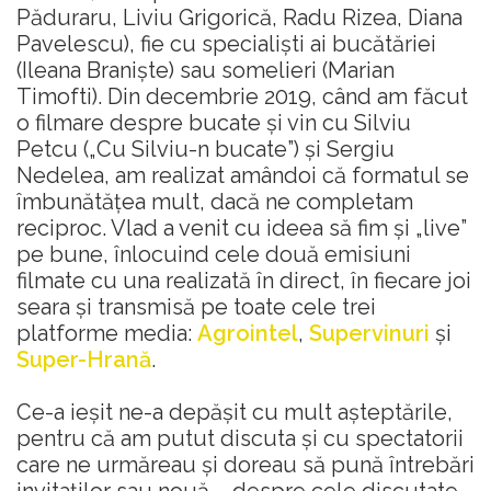
Păduraru, Liviu Grigorică, Radu Rizea, Diana
Pavelescu), fie cu specialiști ai bucătăriei
(Ileana Braniște) sau somelieri (Marian
Timofti). Din decembrie 2019, când am făcut
o filmare despre bucate și vin cu Silviu
Petcu („Cu Silviu-n bucate”) și Sergiu
Nedelea, am realizat amândoi că formatul se
îmbunătățea mult, dacă ne completam
reciproc. Vlad a venit cu ideea să fim și „live”
pe bune, înlocuind cele două emisiuni
filmate cu una realizată în direct, în fiecare joi
seara și transmisă pe toate cele trei
platforme media:
Agrointel
,
Supervinuri
și
Super-Hrană
.
Ce-a ieșit ne-a depășit cu mult așteptările,
pentru că am putut discuta și cu spectatorii
care ne urmăreau și doreau să pună întrebări