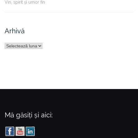
Vin, spirit și umor fin
Arhivă
Arhivă
Mă găsiți și aici: